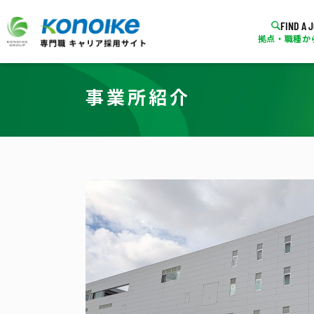
FIND A 
拠点・職種か
事業所紹介