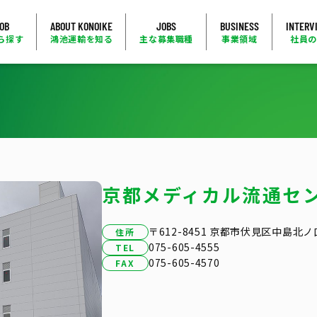
JOB
ABOUT KONOIKE
JOBS
BUSINESS
INTERV
ら探す
鴻池運輸を知る
主な募集職種
事業領域
社員
京都メディカル流通セ
〒612-8451 京都市伏見区中島北ノ
住所
075-605-4555
TEL
075-605-4570
FAX