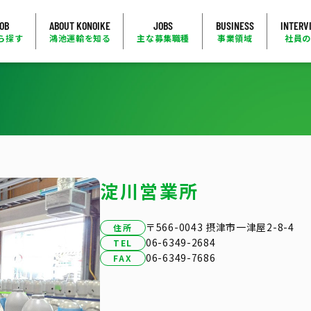
JOB
ABOUT KONOIKE
JOBS
BUSINESS
INTERV
ら探す
鴻池運輸を知る
主な募集職種
事業領域
社員
淀川営業所
〒566-0043 摂津市一津屋2-8-4
住所
06-6349-2684
TEL
06-6349-7686
FAX