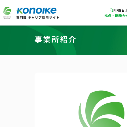
FIND A 
拠点・職種か
事業所紹介