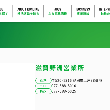
JOB
ABOUT KONOIKE
JOBS
BUSINESS
INTERV
ら探す
鴻池運輸を知る
主な募集職種
事業領域
社員
滋賀野洲営業所
〒520-2316 野洲市上屋88番地
住所
077-588-5010
TEL
077-588-5025
FAX