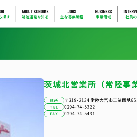
JOB
ABOUT KONOIKE
JOBS
BUSINESS
INTERV
ら探す
鴻池運輸を知る
主な募集職種
事業領域
社員
茨城北営業所（常陸事
〒319-2134 常陸大宮市工業団地65
住所
0294-74-5322
TEL
0294-74-5431
FAX