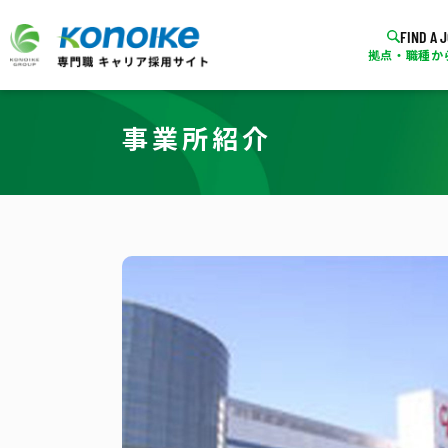
FIND A 
拠点・職種か
事業所紹介