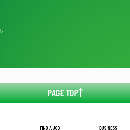
ん
PAGE TOP
FIND A JOB
BUSINESS