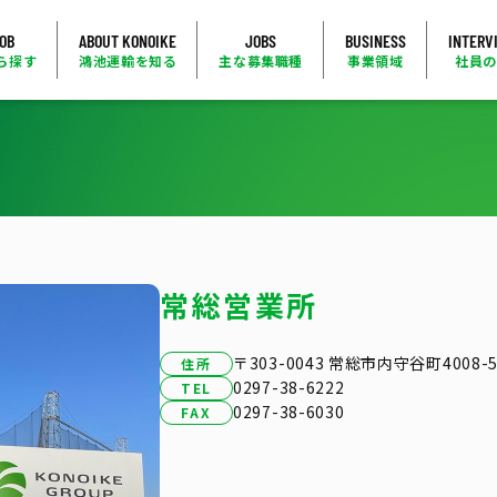
JOB
ABOUT KONOIKE
JOBS
BUSINESS
INTERV
ら探す
鴻池運輸を知る
主な募集職種
事業領域
社員
常総営業所
〒303-0043 常総市内守谷町4008-
住所
0297-38-6222
TEL
0297-38-6030
FAX