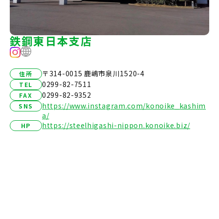
鉄鋼東日本支店
〒314-0015 鹿嶋市泉川1520-4
住所
0299-82-7511
TEL
0299-82-9352
FAX
https://www.instagram.com/konoike_kashim
SNS
a/
https://steelhigashi-nippon.konoike.biz/
HP